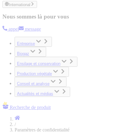
International
Nous sommes là pour vous
appel
message
Entreprise
Biogaz
Ensilage et conservation
Production végétale
Conseil et analyse
Actualités et médias
Recherche de produit
/
Paramètres de confidentialité