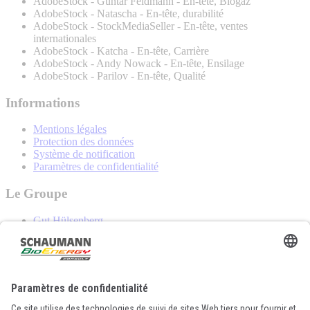
AdobeStock - Guntar Feldmann - En-tête, Biogaz
AdobeStock - Natascha - En-tête, durabilité
AdobeStock - StockMediaSeller - En-tête, ventes
internationales
AdobeStock - Katcha - En-tête, Carrière
AdobeStock - Andy Nowack - En-tête, Ensilage
AdobeStock - Parilov - En-tête, Qualité
Informations
Mentions légales
Protection des données
Système de notification
Paramètres de confidentialité
Le Groupe
Gut Hülsenberg
ISF Schaumann Forschung
Lactosan
Ligrana
SCHAUMANN
Contact