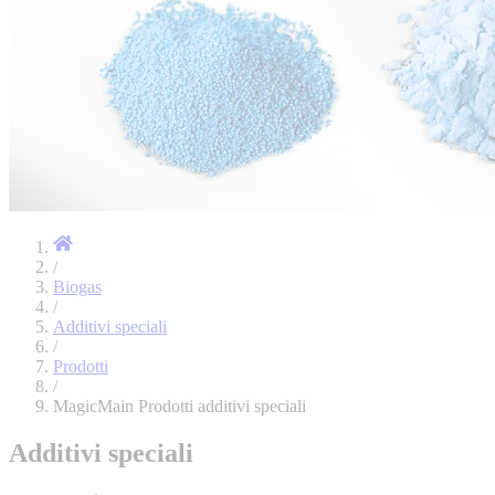
/
Biogas
/
Additivi speciali
/
Prodotti
/
MagicMain Prodotti additivi speciali
Additivi speciali